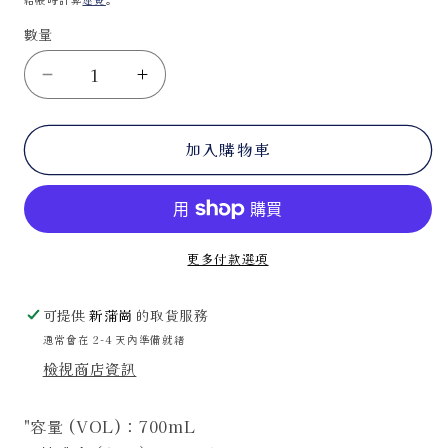
案
1
數量
Talisker
Talisker
10
10
Years
Years
加入購物車
[45.8%]
[45.8%]
[700mL]
[700mL]
數
數
量
量
減
增
更多付款選項
少
加
可提供
新蒲崗
的取貨服務
通常會在 2-4 天內準備就緒
檢視商店資訊
"容量 (VOL)：700mL