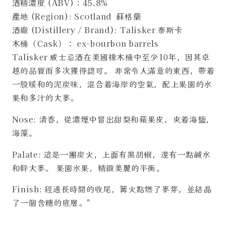
酒精濃度 (ABV)：45.8%
產地 (Region): Scotland 蘇格蘭
酒廠 (Distillery / Brand): Talisker 泰斯卡
木桶（Cask）： ex-bourbon barrels
Talisker 威士忌酒在美國橡木桶中至少10年，因其卓
越的品質而多次獲得認可。 非常令人滿意的東西，帶着
一股暖和的泥炭味，混合着海岸的空氣，配上果園的水
果和多汁的大麥。
Nose: 清香，從濃煙中冒出甜梨和蘋果皮，夾着海鹽，
海藻。
Palate: 這是一團炭火，上面有黑胡椒，還有一點鹹水
和幹大麥。 果園水果，精緻美麗的平衡。
Finish: 經過長時間的收尾，篝火點燃了麥芽，並結晶
了一個含糖的底層。"