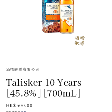
在
互
動
酒精敏感有限公司
視
窗
Talisker 10 Years
中
開
[45.8%] [700mL]
啟
多
媒
定
HK$500.00
體
價
檔
結帳時計算
運費
。