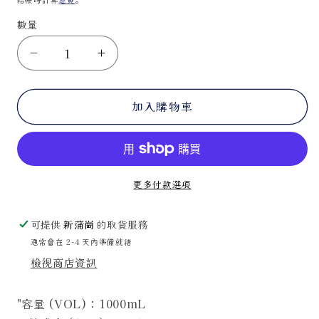
案
1
數量
Johnny
Johnny
Walker
Walker
Gold
Gold
加入購物車
Label
Label
[40%]
[40%]
[100ct]
[100ct]
數
數
量
量
更多付款選項
減
增
少
加
可提供
新蒲崗
的取貨服務
通常會在 2-4 天內準備就緒
檢視商店資訊
"容量 (VOL)：1000mL