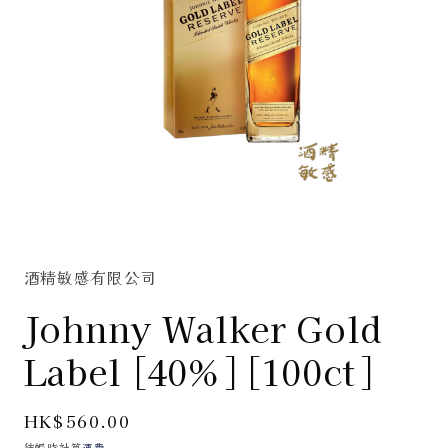
在
互
動
酒精敏感有限公司
視
窗
Johnny Walker Gold
中
開
Label [40%] [100ct]
啟
多
媒
定
HK$560.00
體
價
檔
結帳時計算
運費
。