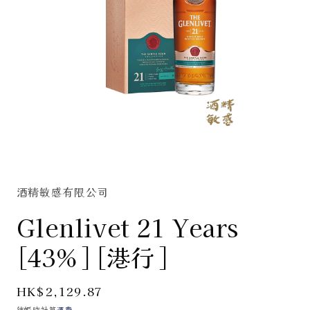
在
互
動
酒精敏感有限公司
視
窗
Glenlivet 21 Years
中
開
[43%] [港行]
啟
多
媒
定
HK$2,129.87
體
價
檔
結帳時計算
運費
。