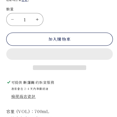
案
1
數量
Glenlivet
Glenlivet
21
21
Years
Years
加入購物車
[43%]
[43%]
[港
[港
行]
行]
數
數
量
量
減
增
少
加
可提供
新蒲崗
的取貨服務
通常會在 2-4 天內準備就緒
檢視商店資訊
容量 (VOL)：700mL