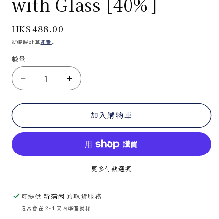
with Glass [40%]
案
1
定
HK$488.00
價
結帳時計算
運費
。
數量
Ballantine&#39;s
Ballantine&#39;s
15
15
Glenburgie
Glenburgie
加入購物車
+
+
Miltonduff
Miltonduff
Miniature
Miniature
with
with
Glass
Glass
[40%]
[40%]
更多付款選項
數
數
量
量
可提供
新蒲崗
的取貨服務
減
增
通常會在 2-4 天內準備就緒