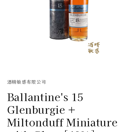
在
互
動
酒精敏感有限公司
視
窗
Ballantine's 15
中
開
Glenburgie +
啟
多
Miltonduff Miniature
媒
體
檔