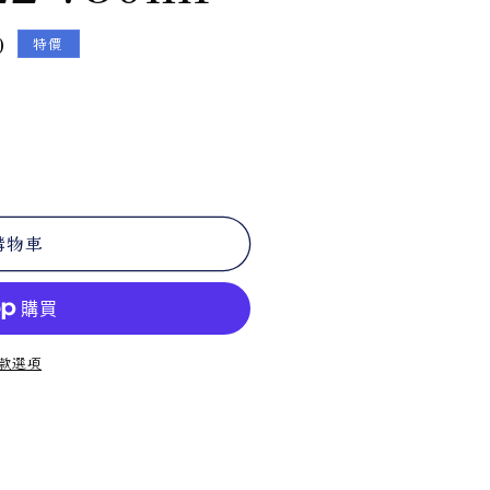
0
特價
購物車
款選項