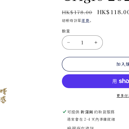
定
售
HK$118.0
HK$178.00
價
價
結帳時計算
運費
。
數量
(婚
(婚
宴
宴
白
白
加入
酒)Candoni
酒)Candoni
Pinot
Pinot
Grigio
Grigio
2022
2022
750ml
750ml
更多付
數
數
量
量
可提供
新蒲崗
的取貨服務
減
增
通常會在 2-4 天內準備就緒
少
加
檢視商店資訊