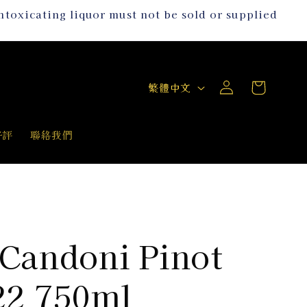
g liquor must not be sold or supplied
購
登
語
物
繁體中文
入
言
車
好評
聯絡我們
andoni Pinot
22 750ml