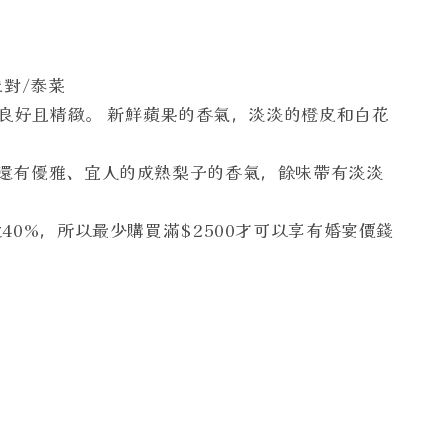
派對/泰菜
gio 結構良好且精緻。 新鮮蘋果的香氣，淡淡的橙皮和白花
還有優雅、宜人的成熟梨子的香氣，餘味帶有淡淡
40%，所以最少購買滿$2500才可以享有婚宴價錢