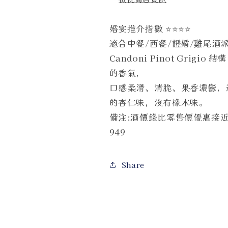
婚宴推介指數 ⭐️⭐️⭐️⭐️
適合中餐/西餐/證婚/雞尾酒
Candoni Pinot Gri
的香氣，
口感柔滑、清脆、果香濃鬱，
的杏仁味，沒有橡木味。
備注:酒價錢比零售價優惠接近
949
Share