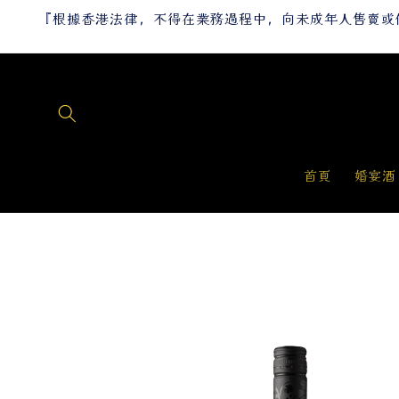
跳至內
『根據香港法律，不得在業務過程中，向未成年人售賣或供應令人醺醉的酒類。』
容
首頁
婚宴酒
略過產
品資訊