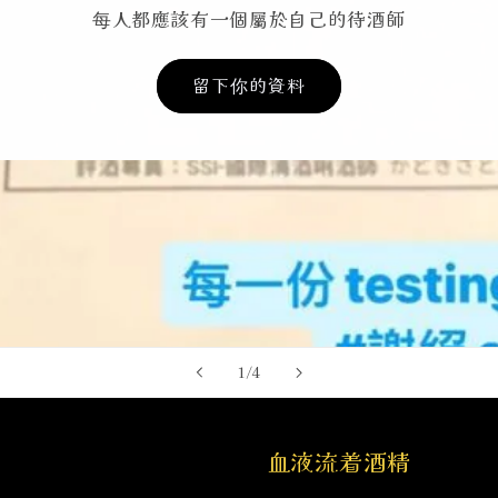
每人都應該有一個屬於自己的待酒師
留下你的資料
/
1
/
4
血液流着酒精