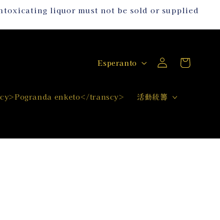
g liquor must not be sold or supplied
購
登
語
物
Esperanto
入
言
車
scy>Pogranda enketo</transcy>
活動統籌