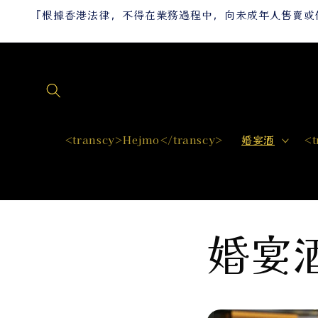
跳至內
『根據香港法律，不得在業務過程中，向未成年人售賣或供應令人醺醉的酒類。』
容
<transcy>Hejmo</transcy>
婚宴酒
<t
婚宴