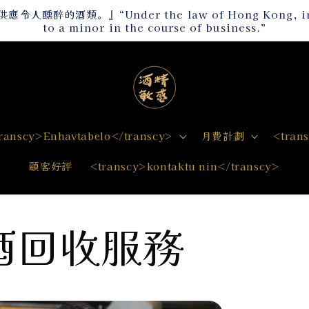
“Under the law of Hong Kong, intoxicatin
to a minor in the course of business.”
ranscy>Enhavtabelo</transcy>
月費計劃
<tran
顧客好評
<transcy>kontaktu nin</transcy>
酒回收服務