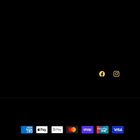
Facebook
Instagram
付
款